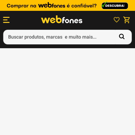
Buscar produtos, marcas e muito mais...
Termos mais buscados
1
º
ps5
2
º
gift card
3
º
ps4
4
º
smartphone
5
º
notebook