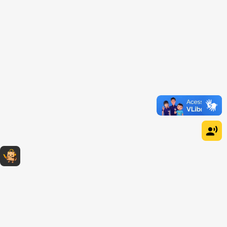
Dúvidas sobre produtos?
Fale comigo
clicando aqui
.