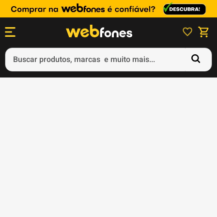
Buscar produtos, marcas e muito mais...
Termos mais buscados
1
º
ps5
2
º
gift card
3
º
ps4
4
º
smartphone
5
º
notebook