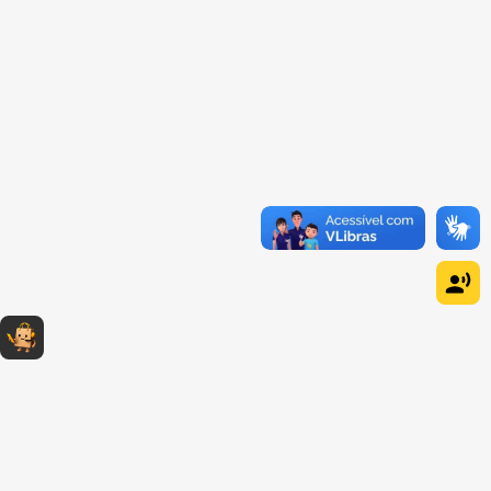
Dúvidas sobre produtos?
Fale comigo
clicando aqui
.