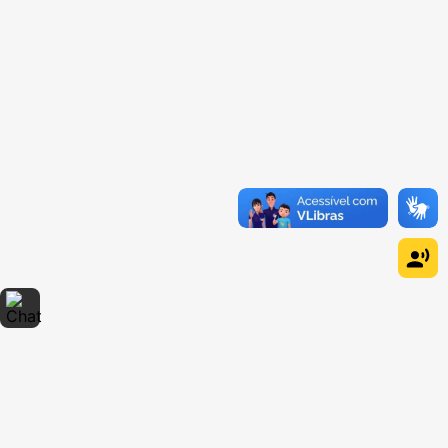
Dúvidas sobre produtos?
Fale comigo
clicando aqui
.