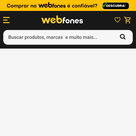
Buscar produtos, marcas e muito mais...
Termos mais buscados
1
º
ps5
2
º
gift card
3
º
ps4
4
º
smartphone
5
º
notebook