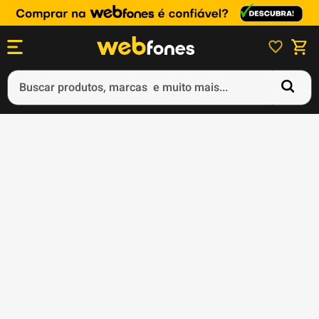
Buscar produtos, marcas e muito mais...
Termos mais buscados
1
º
ps5
2
º
gift card
3
º
ps4
4
º
smartphone
5
º
notebook