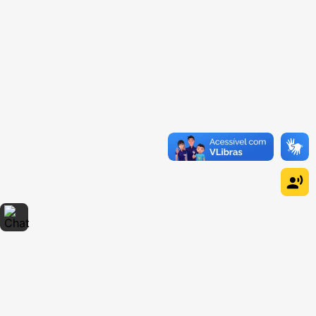
Dúvidas sobre produtos?
Fale comigo
clicando aqui
.