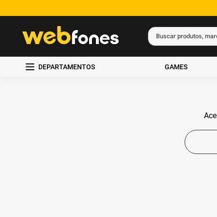
Buscar produtos, ma
Termos mais busc
DEPARTAMENTOS
GAMES
1
º
ps5
2
º
gift card
3
º
smartphone
Ace
4
º
ps4
5
º
notebook