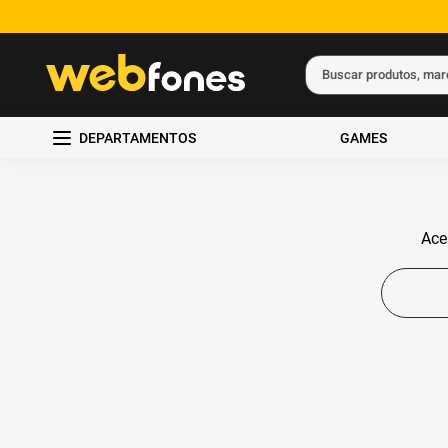
Buscar produtos, ma
Termos mais busc
DEPARTAMENTOS
GAMES
1
º
ps5
2
º
gift card
3
º
ps4
Ace
4
º
smartphone
5
º
notebook