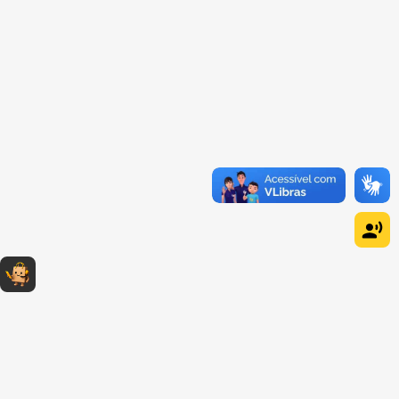
Dúvidas sobre produtos?
Fale comigo
clicando aqui
.