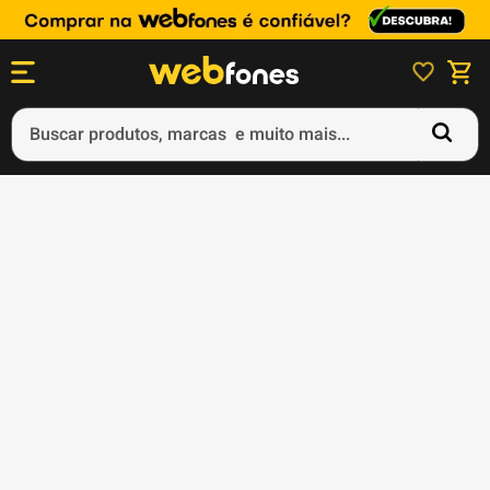
Buscar produtos, marcas e muito mais...
Termos mais buscados
1
º
ps5
2
º
gift card
3
º
ps4
4
º
smartphone
5
º
notebook