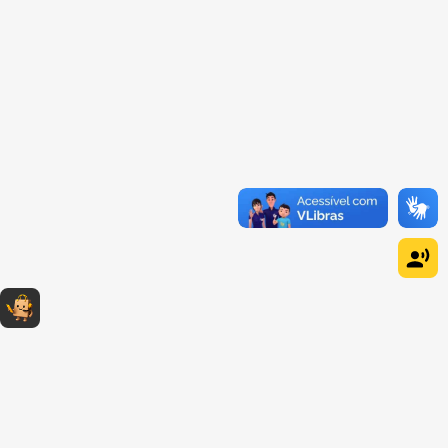
Dúvidas sobre produtos?
Fale comigo
clicando aqui
.