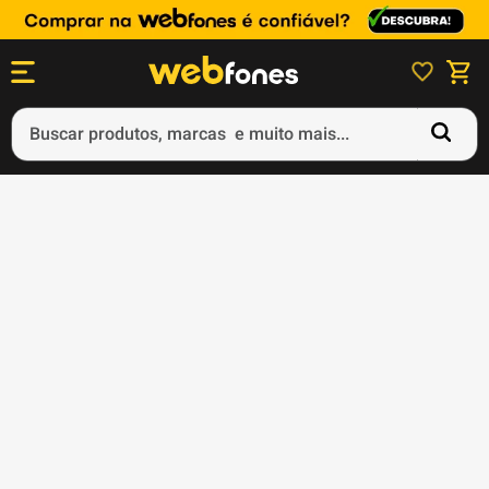
Buscar produtos, marcas e muito mais...
Termos mais buscados
1
º
ps5
2
º
gift card
3
º
smartphone
4
º
ps4
5
º
notebook