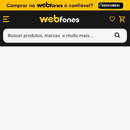
Buscar produtos, marcas e muito mais...
Termos mais buscados
1
º
ps5
2
º
gift card
3
º
ps4
4
º
smartphone
5
º
notebook