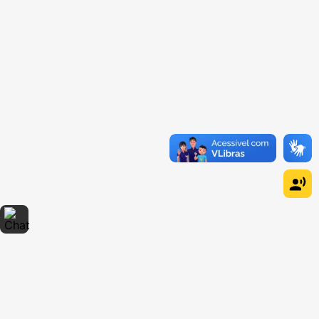
Dúvidas sobre produtos?
Fale comigo
clicando aqui
.