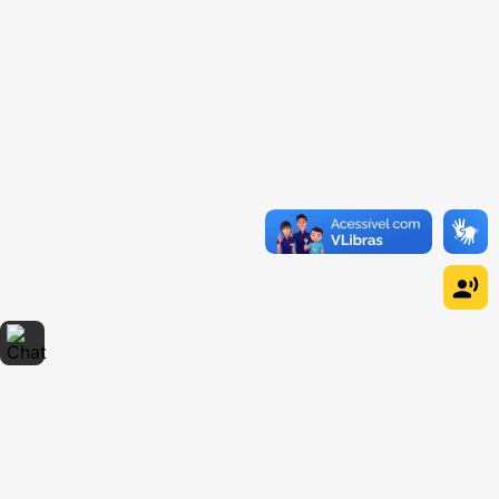
Dúvidas sobre produtos?
Fale comigo
clicando aqui
.