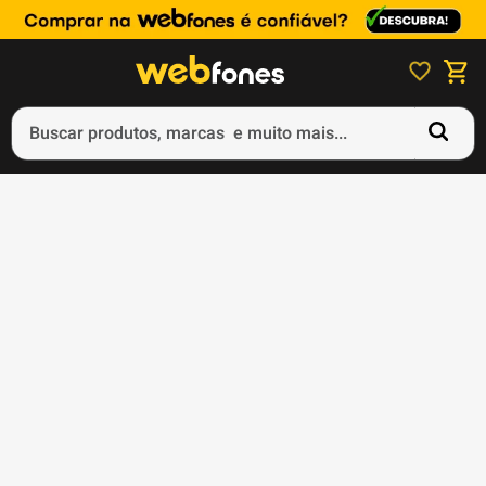
Buscar produtos, marcas e muito mais...
Termos mais buscados
1
º
ps5
2
º
gift card
3
º
ps4
4
º
smartphone
5
º
notebook