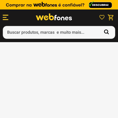
Buscar produtos, marcas e muito mais...
Termos mais buscados
1
º
ps5
2
º
gift card
3
º
ps4
4
º
smartphone
5
º
notebook