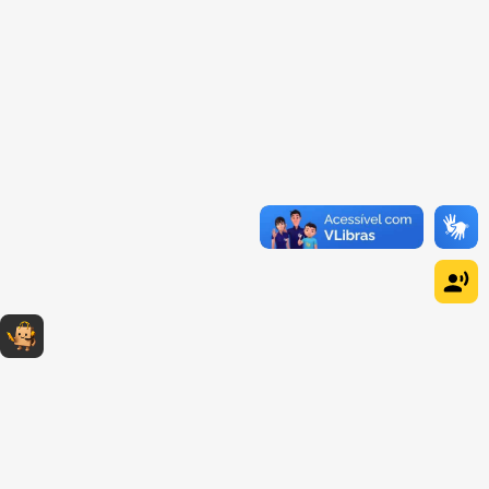
Dúvidas sobre produtos?
Fale comigo
clicando aqui
.