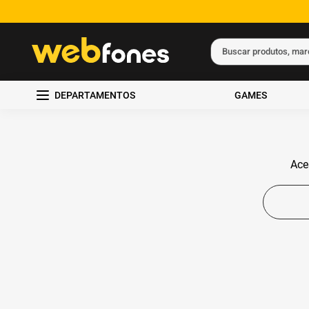
Buscar produtos, ma
Termos mais busc
DEPARTAMENTOS
GAMES
1
º
ps5
2
º
gift card
3
º
smartphone
Ace
4
º
ps4
5
º
notebook