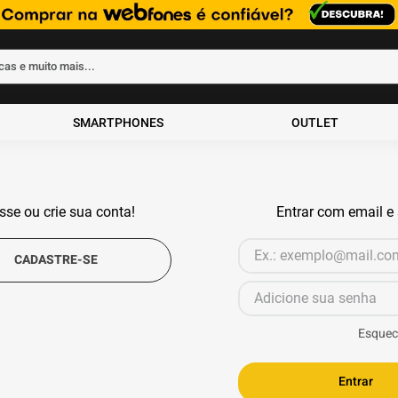
rcas e muito mais...
ados
SMARTPHONES
OUTLET
sse ou crie sua conta!
Entrar com email e
30º aniversário
Esquec
Entrar