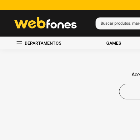
Buscar produtos, ma
Termos mais busc
DEPARTAMENTOS
GAMES
1
º
ps5
2
º
gift card
3
º
ps4
Ace
4
º
smartphone
5
º
edição limitada 