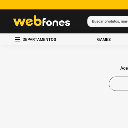
Buscar produtos, ma
Termos mais busc
DEPARTAMENTOS
GAMES
1
º
ps5
2
º
gift card
3
º
smartphone
Ace
4
º
ps4
5
º
notebook