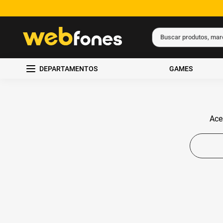
Buscar produtos, ma
Termos mais busc
DEPARTAMENTOS
GAMES
1
º
ps5
2
º
gift card
3
º
ps4
Ace
4
º
smartphone
5
º
notebook