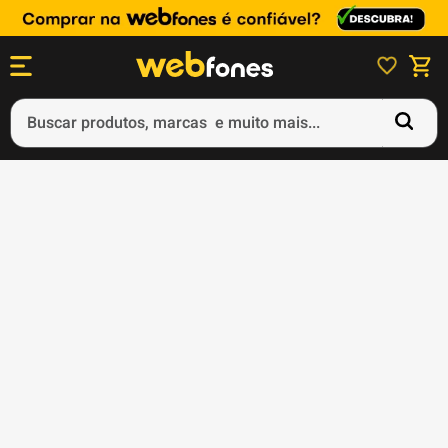
Buscar produtos, marcas e muito mais...
Termos mais buscados
1
º
ps5
2
º
gift card
3
º
smartphone
4
º
ps4
5
º
notebook