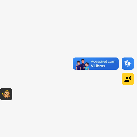
Dúvidas sobre produtos?
Fale comigo
clicando aqui
.