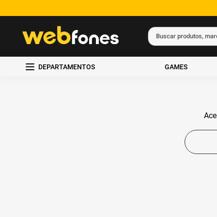
Buscar produtos, ma
Termos mais busc
DEPARTAMENTOS
GAMES
1
º
ps5
2
º
gift card
3
º
ps4
Ace
4
º
smartphone
5
º
notebook