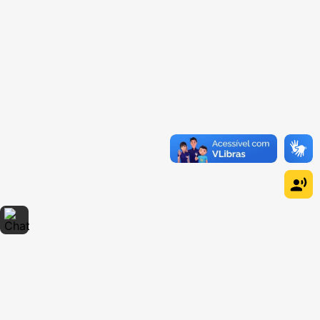
Dúvidas sobre produtos?
Fale comigo
clicando aqui
.