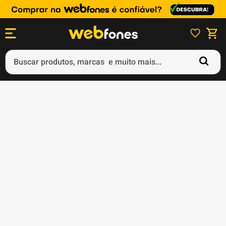
Buscar produtos, marcas e muito mais...
Termos mais buscados
1
º
ps5
2
º
gift card
3
º
ps4
4
º
smartphone
5
º
notebook