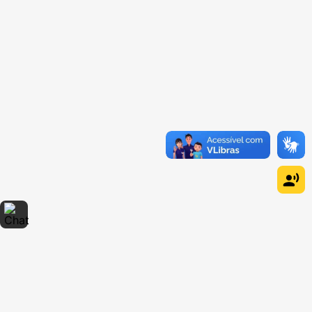
Dúvidas sobre produtos?
Fale comigo
clicando aqui
.