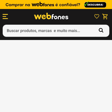
Buscar produtos, marcas e muito mais...
Termos mais buscados
1
º
ps5
2
º
gift card
3
º
ps4
4
º
smartphone
5
º
notebook