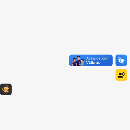
Dúvidas sobre produtos?
Fale comigo
clicando aqui
.