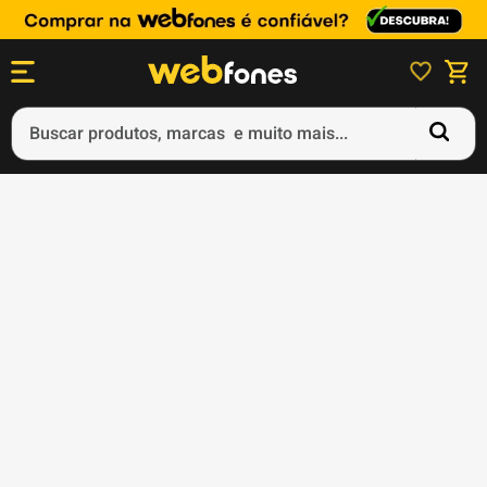
Buscar produtos, marcas e muito mais...
Termos mais buscados
1
º
ps5
2
º
gift card
3
º
ps4
4
º
smartphone
5
º
notebook