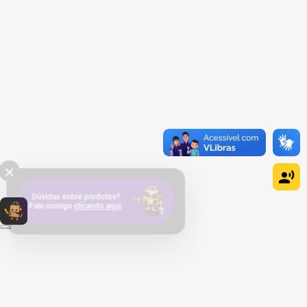
×
Dúvidas sobre produtos?
Fale comigo
clicando aqui
.