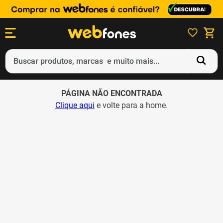
Buscar produtos, marcas e muito mais...
Termos mais buscados
PÁGINA NÃO ENCONTRADA
1
º
ps5
Clique aqui
e volte para a home.
2
º
gift card
3
º
ps4
4
º
smartphone
5
º
notebook