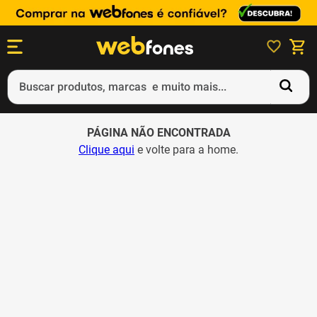
Buscar produtos, marcas e muito mais...
Termos mais buscados
PÁGINA NÃO ENCONTRADA
1
º
ps5
Clique aqui
e volte para a home.
2
º
gift card
3
º
smartphone
4
º
ps4
5
º
notebook