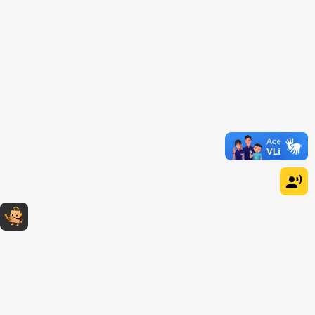
Dúvidas sobre produtos?
Fale comigo
clicando aqui
.