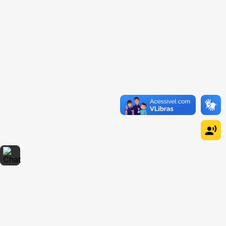
Dúvidas sobre produtos?
Fale comigo
clicando aqui
.