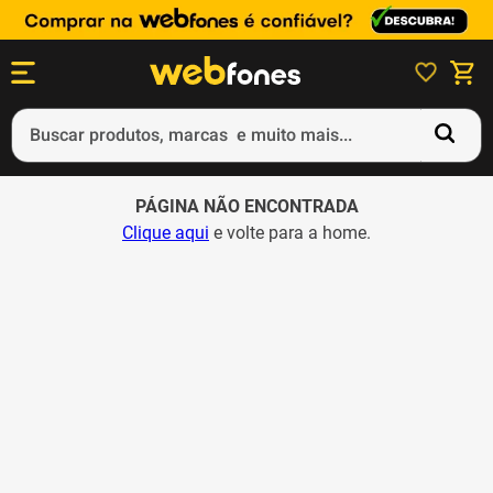
Buscar produtos, marcas e muito mais...
Termos mais buscados
PÁGINA NÃO ENCONTRADA
1
º
ps5
Clique aqui
e volte para a home.
2
º
gift card
3
º
ps4
4
º
smartphone
5
º
notebook