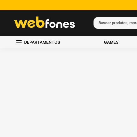
Buscar produtos, ma
Termos mais busc
DEPARTAMENTOS
GAMES
1
º
ps5
2
º
gift card
3
º
smartphone
4
º
ps4
5
º
notebook