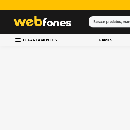
Buscar produtos, ma
Termos mais busc
DEPARTAMENTOS
GAMES
1
º
ps5
2
º
gift card
3
º
ps4
4
º
smartphone
5
º
notebook