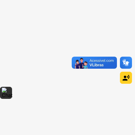
Dúvidas sobre produtos?
Fale comigo
clicando aqui
.