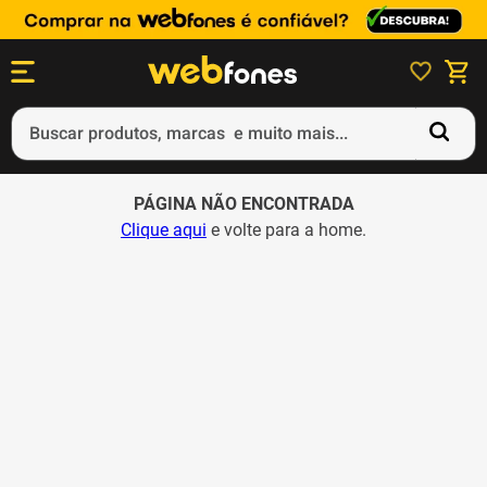
Buscar produtos, marcas e muito mais...
Termos mais buscados
PÁGINA NÃO ENCONTRADA
1
º
ps5
Clique aqui
e volte para a home.
2
º
gift card
3
º
ps4
4
º
smartphone
5
º
notebook