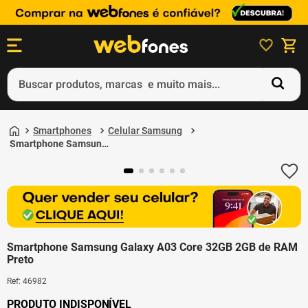
Buscar produtos, marcas e muito mais...
Termos mais buscados
1
º
ps5
Smartphones
Celular Samsung
2
º
gift card
Smartphone Samsung
Galaxy A03 Core 32GB
3
º
ps4
2GB de RAM Preto
4
º
smartphone
5
º
notebook
Smartphone Samsung Galaxy A03 Core 32GB 2GB de RAM
Preto
Ref
:
46982