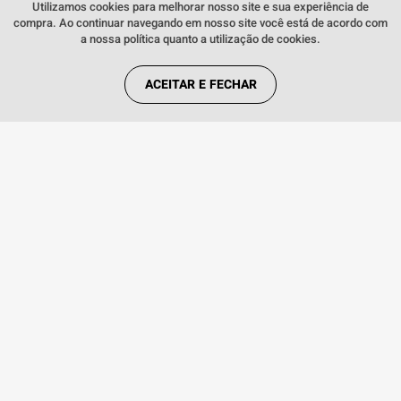
Fale comigo
clicando aqui
.
Utilizamos cookies para melhorar nosso site e sua experiência de
compra. Ao continuar navegando em nosso site você está de acordo com
a nossa política quanto a utilização de cookies.
ACEITAR E FECHAR
INDISPONÍVEL
35 5G
Smartphone Samsung Galaxy A14
Smartph
128GB 4GB de RAM Preto
256GB 8
INDISPONÍVEL
R
AVISE-ME QUANDO CHEGAR