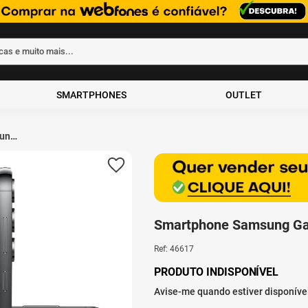
rcas e muito mais...
ados
SMARTPHONES
OUTLET
ung
2GB
Smartphone Samsung Ga
Ref
:
46617