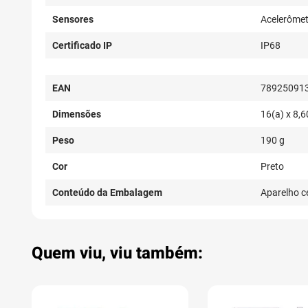
Sensores
Acelerômet
Certificado IP
IP68
EAN
78925091
Dimensões
16(a) x 8,6
Peso
190 g
Cor
Preto
Conteúdo da Embalagem
Aparelho ce
Quem viu, viu também: