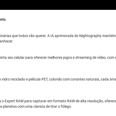
eto
inárias que todos vão querer. A IA aprimorada do Nightography mantém o
manhecer.
ta seu celular para oferecer melhores jogos e streaming de vídeo, com vi
idro reciclado e película PET, colorido com corantes naturais, cada sm
bra o Expert RAW para capturar em formato RAW de alta resolução, oferece
 planetas com uma clareza de tirar o fôlego.