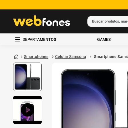
Buscar produtos, ma
Termos mais busc
DEPARTAMENTOS
GAMES
1
º
ps5
2
º
gift card
Smartphones
Celular Samsung
Smartphone Sams
Galaxy S23 5G 51
3
º
ps4
8GB de RAM Preto
4
º
smartphone
5
º
notebook