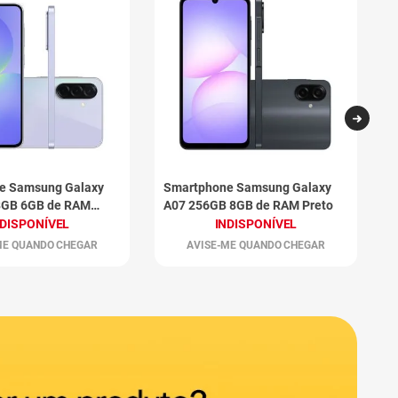
e Samsung Galaxy
Smartphone Samsung Galaxy
S
8GB 6GB de RAM
A07 256GB 8GB de RAM Preto
A
V
NDISPONÍVEL
INDISPONÍVEL
ME QUANDO CHEGAR
AVISE-ME QUANDO CHEGAR