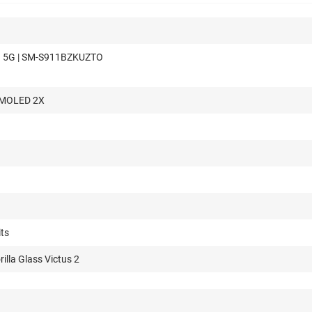
3 5G | SM-S911BZKUZTO
AMOLED 2X
its
illa Glass Victus 2