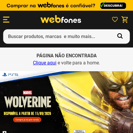
Buscar produtos, marcas e muito mais...
Termos mais buscados
PÁGINA NÃO ENCONTRADA
1
º
ps5
Clique aqui
e volte para a home.
2
º
gift card
3
º
ps4
4
º
smartphone
5
º
notebook