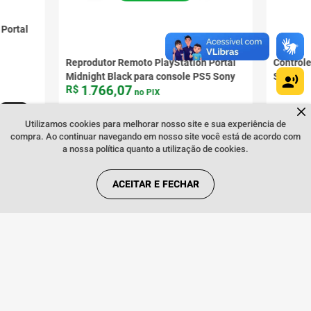
 Portal
Reprodutor Remoto PlayStation Portal
Controle
Midnight Black para console PS5 Sony
Sony
1
766
,
07
R$
.
no PIX
Dúvidas sobre produtos?
Fale comigo
clicando aqui
.
Utilizamos cookies para melhorar nosso site e sua experiência de
compra. Ao continuar navegando em nosso site você está de acordo com
a nossa política quanto a utilização de cookies.
ACEITAR E FECHAR