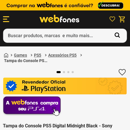
Buscar produtos, marcas e muito mais...
Termos mais buscados
1
º
ps5
Games
PS5
Acessórios PS5
2
º
gift card
Tampa do Console PS5
Digital Midnight Black -
3
º
smartphone
Sony
4
º
ps4
5
º
notebook
Tampa do Console PS5 Digital Midnight Black - Sony