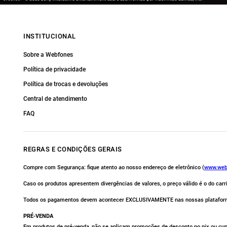
INSTITUCIONAL
Sobre a Webfones
Política de privacidade
Política de trocas e devoluções
Central de atendimento
FAQ
REGRAS E CONDIÇÕES GERAIS
Compre com Segurança: fique atento ao nosso endereço de eletrônico (
www.web
Caso os produtos apresentem divergências de valores, o preço válido é o do car
Todos os pagamentos devem acontecer EXCLUSIVAMENTE nas nossas platafor
PRÉ-VENDA
Em produtos de pré-venda, não se aplicam promoções de desconto no pix ou cu