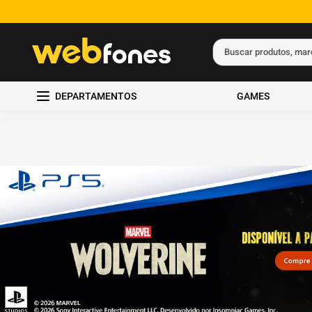
Buscar produtos, ma
Termos mais busc
DEPARTAMENTOS
GAMES
1
º
ps5
2
º
gift card
3
º
ps4
4
º
smartphone
5
º
notebook