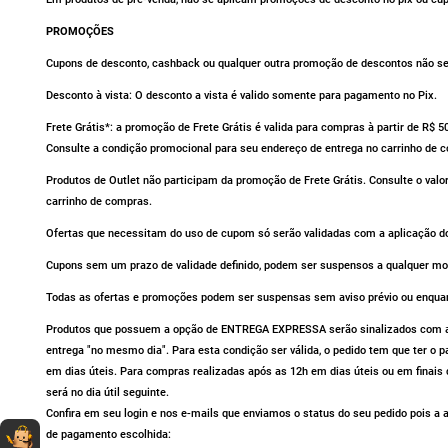
PROMOÇÕES
Cupons de desconto, cashback ou qualquer outra promoção de descontos não se 
Desconto à vista: O desconto a vista é valido somente para pagamento no Pix.
Frete Grátis*: a promoção de Frete Grátis é valida para compras à partir de R$ 
Consulte a condição promocional para seu endereço de entrega no carrinho de 
Produtos de Outlet não participam da promoção de Frete Grátis. Consulte o valo
carrinho de compras.
Ofertas que necessitam do uso de cupom só serão validadas com a aplicação do
Cupons sem um prazo de validade definido, podem ser suspensos a qualquer m
Todas as ofertas e promoções podem ser suspensas sem aviso prévio ou enqua
Produtos que possuem a opção de ENTREGA EXPRESSA serão sinalizados com av
entrega "no mesmo dia". Para esta condição ser válida, o pedido tem que ter o
em dias úteis. Para compras realizadas após as 12h em dias úteis ou em finais 
será no dia útil seguinte.
Confira em seu login e nos e-mails que enviamos o status do seu pedido pois 
Dúvidas sobre produtos?
Fale comigo
clicando aqui
.
de pagamento escolhida: