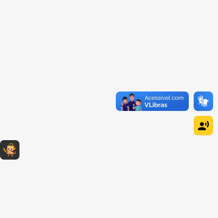
Dúvidas sobre produtos?
Fale comigo
clicando aqui
.