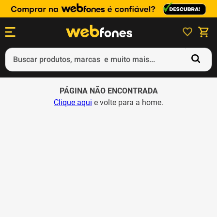
Buscar produtos, marcas e muito mais...
Termos mais buscados
PÁGINA NÃO ENCONTRADA
1
º
ps5
Clique aqui
e volte para a home.
2
º
gift card
3
º
ps4
4
º
smartphone
5
º
notebook