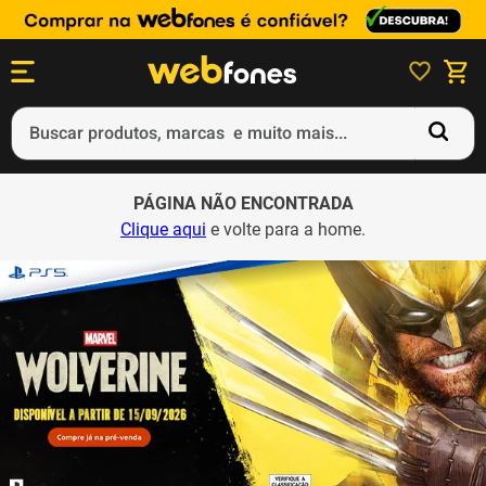
Buscar produtos, marcas e muito mais...
Termos mais buscados
PÁGINA NÃO ENCONTRADA
1
º
ps5
Clique aqui
e volte para a home.
2
º
gift card
3
º
ps4
4
º
smartphone
5
º
notebook