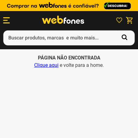
Buscar produtos, marcas e muito mais...
Termos mais buscados
PÁGINA NÃO ENCONTRADA
1
º
ps5
Clique aqui
e volte para a home.
2
º
gift card
3
º
smartphone
4
º
ps4
5
º
notebook